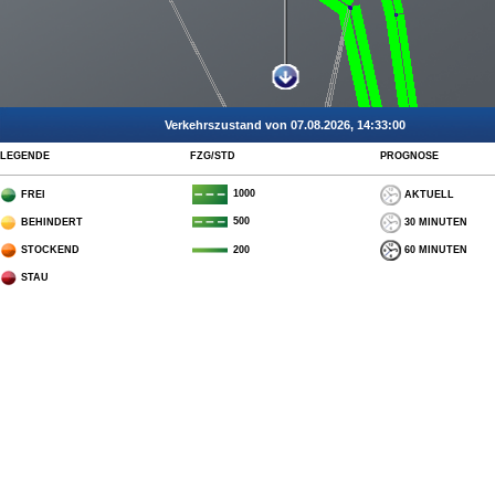
Verkehrszustand von 07.08.2026, 14:33:00
LEGENDE
FZG/STD
PROGNOSE
1000
FREI
AKTUELL
500
BEHINDERT
30 MINUTEN
STOCKEND
60 MINUTEN
200
STAU