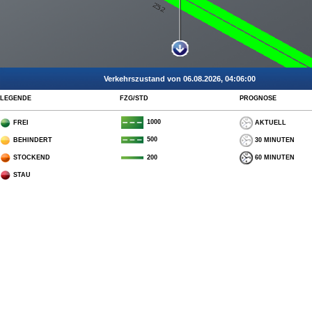
Verkehrszustand von 06.08.2026, 04:06:00
LEGENDE
FZG/STD
PROGNOSE
1000
FREI
AKTUELL
500
BEHINDERT
30 MINUTEN
STOCKEND
60 MINUTEN
200
STAU