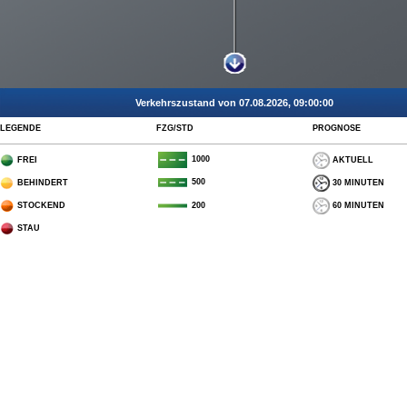
Verkehrszustand von 07.08.2026, 09:00:00
LEGENDE
FZG/STD
PROGNOSE
1000
FREI
AKTUELL
500
BEHINDERT
30 MINUTEN
STOCKEND
60 MINUTEN
200
STAU