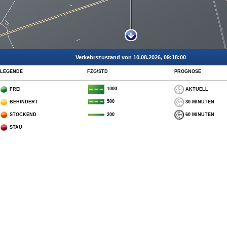
Verkehrszustand von 10.08.2026, 09:18:00
LEGENDE
FZG/STD
PROGNOSE
1000
FREI
AKTUELL
500
BEHINDERT
30 MINUTEN
STOCKEND
60 MINUTEN
200
STAU