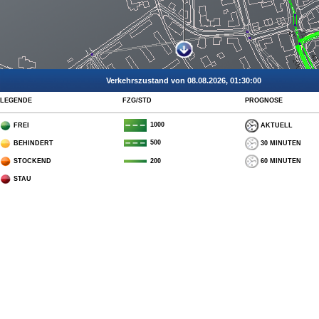
Verkehrszustand von 08.08.2026, 01:30:00
LEGENDE
FZG/STD
PROGNOSE
1000
FREI
AKTUELL
500
BEHINDERT
30 MINUTEN
STOCKEND
60 MINUTEN
200
STAU