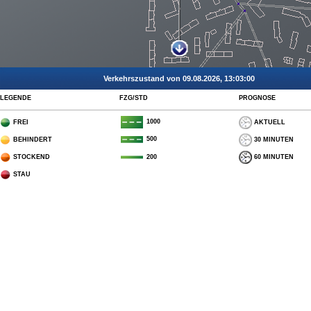
Verkehrszustand von 09.08.2026, 13:03:00
LEGENDE
FZG/STD
PROGNOSE
1000
FREI
AKTUELL
500
BEHINDERT
30 MINUTEN
STOCKEND
60 MINUTEN
200
STAU