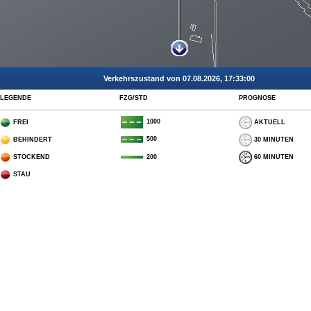
Verkehrszustand von 07.08.2026, 17:33:00
LEGENDE
FZG/STD
PROGNOSE
1000
FREI
AKTUELL
500
BEHINDERT
30 MINUTEN
STOCKEND
60 MINUTEN
200
STAU