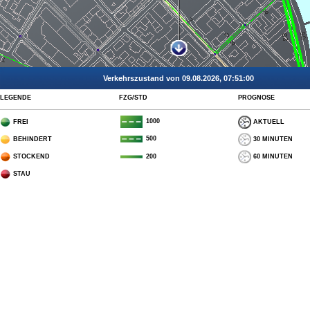
Verkehrszustand von 09.08.2026, 07:51:00
LEGENDE
FZG/STD
PROGNOSE
1000
FREI
AKTUELL
500
BEHINDERT
30 MINUTEN
STOCKEND
60 MINUTEN
200
STAU