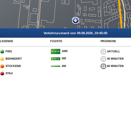
Verkehrszustand von 09.08.2026, 19:45:00
LEGENDE
FZG/STD
PROGNOSE
1000
FREI
AKTUELL
500
BEHINDERT
30 MINUTEN
STOCKEND
60 MINUTEN
200
STAU