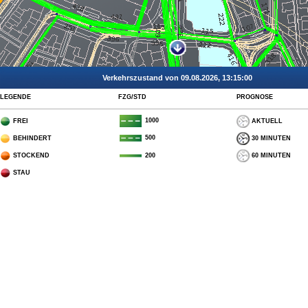
Verkehrszustand von 09.08.2026, 13:15:00
LEGENDE
FZG/STD
PROGNOSE
1000
FREI
AKTUELL
500
BEHINDERT
30 MINUTEN
STOCKEND
60 MINUTEN
200
STAU