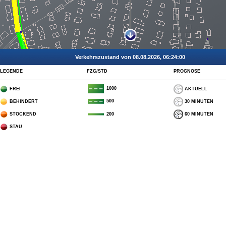
Verkehrszustand von 08.08.2026, 06:24:00
LEGENDE
FZG/STD
PROGNOSE
1000
FREI
AKTUELL
500
BEHINDERT
30 MINUTEN
STOCKEND
60 MINUTEN
200
STAU