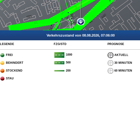
Verkehrszustand von 08.08.2026, 07:06:00
LEGENDE
FZG/STD
PROGNOSE
1000
FREI
AKTUELL
500
BEHINDERT
30 MINUTEN
STOCKEND
60 MINUTEN
200
STAU