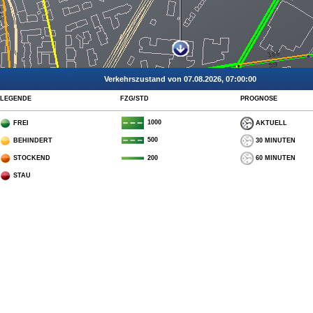
Verkehrszustand von 07.08.2026, 07:00:00
LEGENDE
FZG/STD
PROGNOSE
1000
FREI
AKTUELL
500
BEHINDERT
30 MINUTEN
STOCKEND
60 MINUTEN
200
STAU