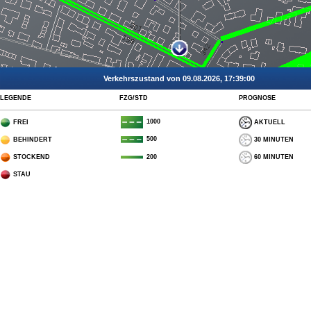
Verkehrszustand von 09.08.2026, 17:39:00
LEGENDE
FZG/STD
PROGNOSE
1000
FREI
AKTUELL
500
BEHINDERT
30 MINUTEN
STOCKEND
60 MINUTEN
200
STAU