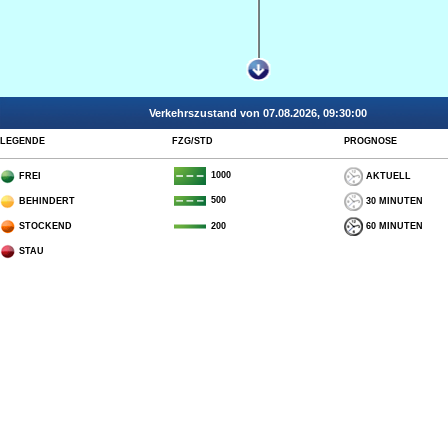
Verkehrszustand von 07.08.2026, 09:30:00
LEGENDE
FZG/STD
PROGNOSE
1000
FREI
AKTUELL
500
BEHINDERT
30 MINUTEN
STOCKEND
60 MINUTEN
200
STAU