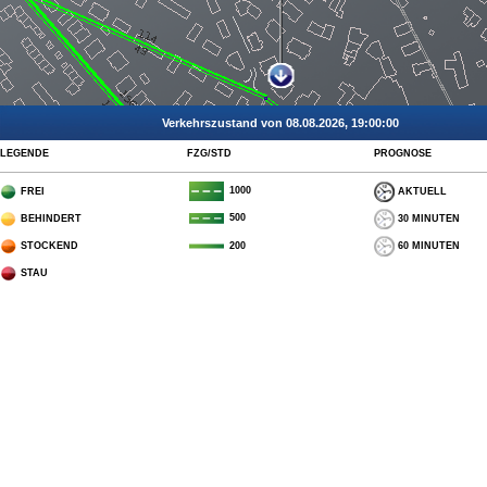
Verkehrszustand von 08.08.2026, 19:00:00
LEGENDE
FZG/STD
PROGNOSE
1000
FREI
AKTUELL
500
BEHINDERT
30 MINUTEN
STOCKEND
60 MINUTEN
200
STAU