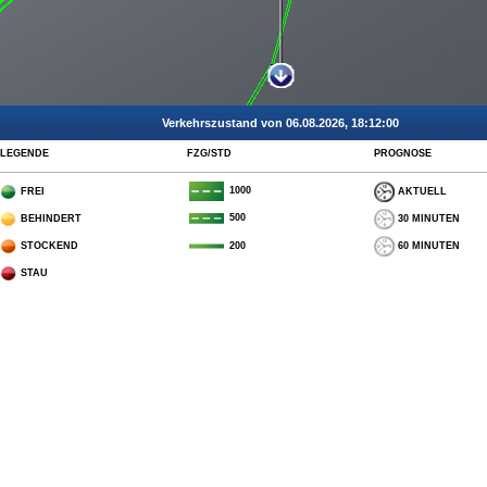
Verkehrszustand von 06.08.2026, 18:12:00
LEGENDE
FZG/STD
PROGNOSE
1000
FREI
AKTUELL
500
BEHINDERT
30 MINUTEN
STOCKEND
60 MINUTEN
200
STAU