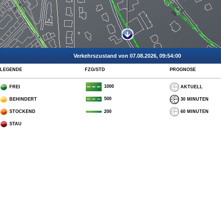
Verkehrszustand von 07.08.2026, 09:54:00
LEGENDE
FZG/STD
PROGNOSE
1000
FREI
AKTUELL
500
BEHINDERT
30 MINUTEN
STOCKEND
60 MINUTEN
200
STAU