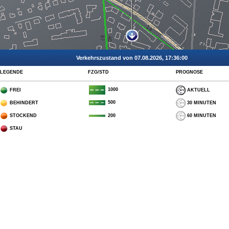
Verkehrszustand von 07.08.2026, 17:36:00
LEGENDE
FZG/STD
PROGNOSE
1000
FREI
AKTUELL
500
BEHINDERT
30 MINUTEN
STOCKEND
60 MINUTEN
200
STAU