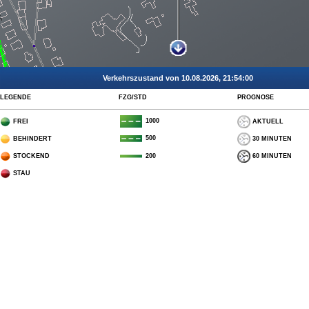
Verkehrszustand von 10.08.2026, 21:54:00
LEGENDE
FZG/STD
PROGNOSE
1000
FREI
AKTUELL
500
BEHINDERT
30 MINUTEN
STOCKEND
60 MINUTEN
200
STAU