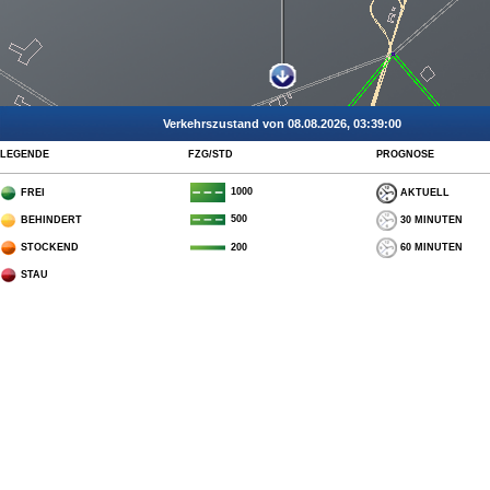
Verkehrszustand von 08.08.2026, 03:39:00
LEGENDE
FZG/STD
PROGNOSE
1000
FREI
AKTUELL
500
BEHINDERT
30 MINUTEN
STOCKEND
60 MINUTEN
200
STAU