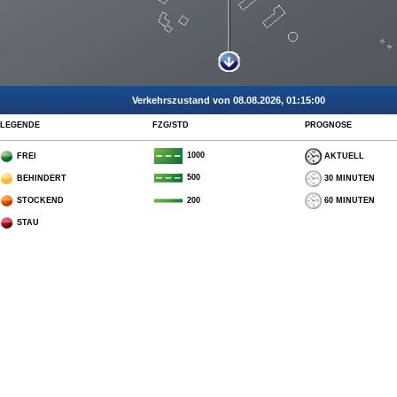
Verkehrszustand von 08.08.2026, 01:15:00
LEGENDE
FZG/STD
PROGNOSE
1000
FREI
AKTUELL
500
BEHINDERT
30 MINUTEN
STOCKEND
60 MINUTEN
200
STAU