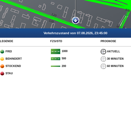
Verkehrszustand von 07.08.2026, 23:45:00
LEGENDE
FZG/STD
PROGNOSE
1000
FREI
AKTUELL
500
BEHINDERT
30 MINUTEN
STOCKEND
60 MINUTEN
200
STAU