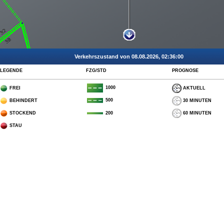
Verkehrszustand von 08.08.2026, 02:36:00
LEGENDE
FZG/STD
PROGNOSE
1000
FREI
AKTUELL
500
BEHINDERT
30 MINUTEN
STOCKEND
60 MINUTEN
200
STAU