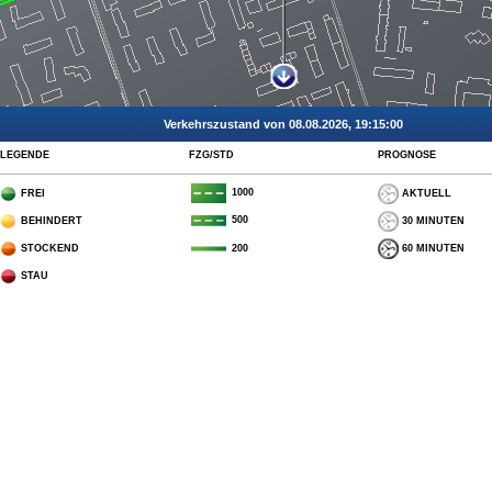
Verkehrszustand von 08.08.2026, 19:15:00
LEGENDE
FZG/STD
PROGNOSE
1000
FREI
AKTUELL
500
BEHINDERT
30 MINUTEN
STOCKEND
60 MINUTEN
200
STAU