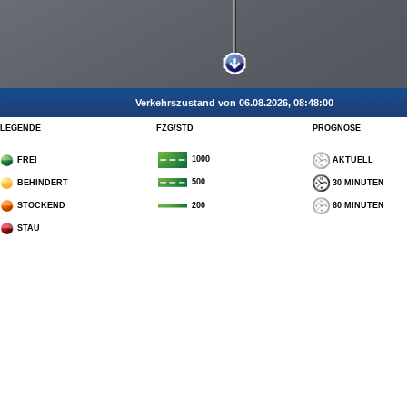
Verkehrszustand von 06.08.2026, 08:48:00
LEGENDE
FZG/STD
PROGNOSE
1000
FREI
AKTUELL
500
BEHINDERT
30 MINUTEN
STOCKEND
60 MINUTEN
200
STAU