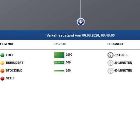
Verkehrszustand von 06.08.2026, 08:48:00
LEGENDE
FZG/STD
PROGNOSE
1000
FREI
AKTUELL
500
BEHINDERT
30 MINUTEN
STOCKEND
60 MINUTEN
200
STAU