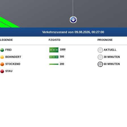
Verkehrszustand von 09.08.2026, 00:27:00
LEGENDE
FZG/STD
PROGNOSE
1000
FREI
AKTUELL
500
BEHINDERT
30 MINUTEN
STOCKEND
60 MINUTEN
200
STAU