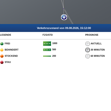
Verkehrszustand von 09.08.2026, 15:12:00
LEGENDE
FZG/STD
PROGNOSE
1000
FREI
AKTUELL
500
BEHINDERT
30 MINUTEN
STOCKEND
60 MINUTEN
200
STAU