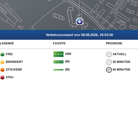
Verkehrszustand von 08.08.2026, 19:03:00
LEGENDE
FZG/STD
PROGNOSE
1000
FREI
AKTUELL
500
BEHINDERT
30 MINUTEN
STOCKEND
60 MINUTEN
200
STAU