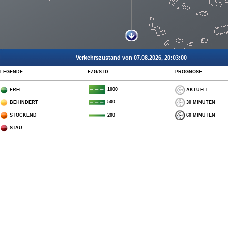
Verkehrszustand von 07.08.2026, 20:03:00
LEGENDE
FZG/STD
PROGNOSE
1000
FREI
AKTUELL
500
BEHINDERT
30 MINUTEN
STOCKEND
60 MINUTEN
200
STAU