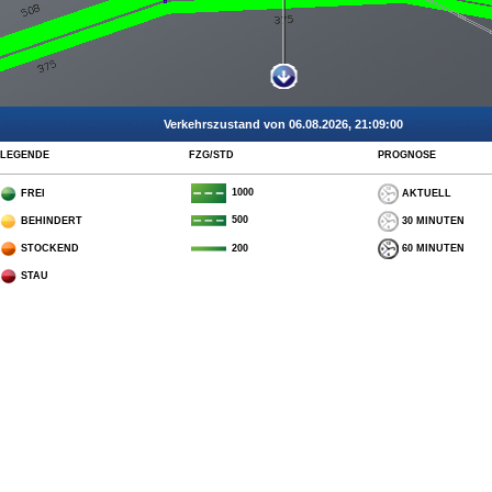
Verkehrszustand von 06.08.2026, 21:09:00
LEGENDE
FZG/STD
PROGNOSE
1000
FREI
AKTUELL
500
BEHINDERT
30 MINUTEN
STOCKEND
60 MINUTEN
200
STAU