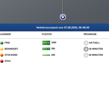
Verkehrszustand von 07.08.2026, 06:48:00
LEGENDE
FZG/STD
PROGNOSE
1000
FREI
AKTUELL
500
BEHINDERT
30 MINUTEN
STOCKEND
60 MINUTEN
200
STAU