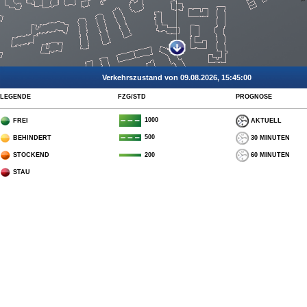
Verkehrszustand von 09.08.2026, 15:45:00
LEGENDE
FZG/STD
PROGNOSE
1000
FREI
AKTUELL
500
BEHINDERT
30 MINUTEN
STOCKEND
60 MINUTEN
200
STAU