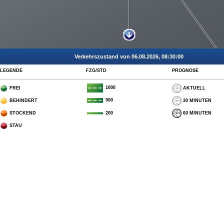
Verkehrszustand von 06.08.2026, 08:30:00
LEGENDE
FZG/STD
PROGNOSE
1000
FREI
AKTUELL
500
BEHINDERT
30 MINUTEN
STOCKEND
60 MINUTEN
200
STAU