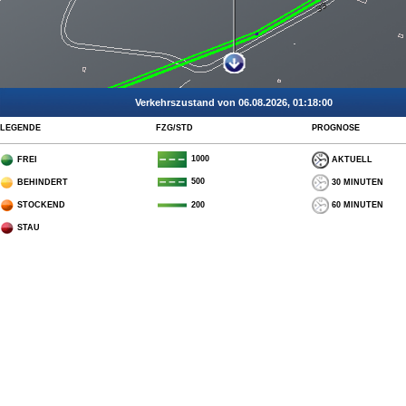
Verkehrszustand von 06.08.2026, 01:18:00
LEGENDE
FZG/STD
PROGNOSE
1000
FREI
AKTUELL
500
BEHINDERT
30 MINUTEN
STOCKEND
60 MINUTEN
200
STAU