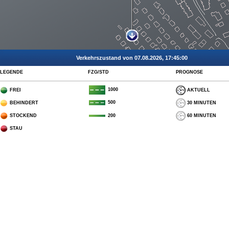
Verkehrszustand von 07.08.2026, 17:45:00
LEGENDE
FZG/STD
PROGNOSE
1000
FREI
AKTUELL
500
BEHINDERT
30 MINUTEN
STOCKEND
60 MINUTEN
200
STAU