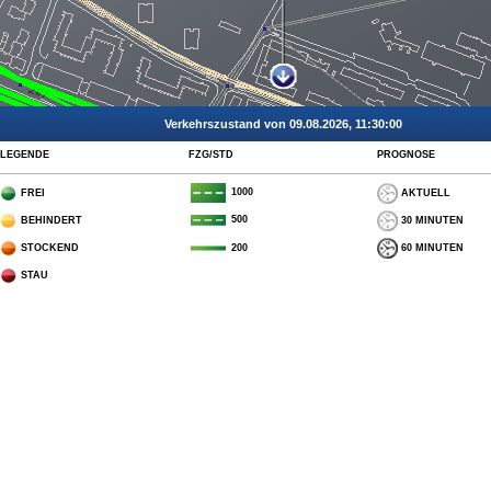
Verkehrszustand von 09.08.2026, 11:30:00
LEGENDE
FZG/STD
PROGNOSE
1000
FREI
AKTUELL
500
BEHINDERT
30 MINUTEN
STOCKEND
60 MINUTEN
200
STAU