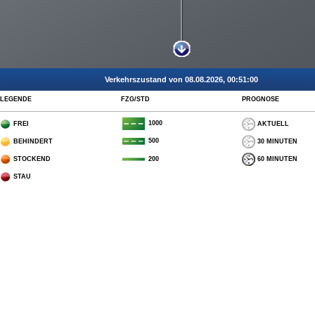
Verkehrszustand von 08.08.2026, 00:51:00
LEGENDE
FZG/STD
PROGNOSE
1000
FREI
AKTUELL
500
BEHINDERT
30 MINUTEN
STOCKEND
60 MINUTEN
200
STAU