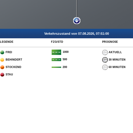
Verkehrszustand von 07.08.2026, 07:51:00
LEGENDE
FZG/STD
PROGNOSE
1000
FREI
AKTUELL
500
BEHINDERT
30 MINUTEN
STOCKEND
60 MINUTEN
200
STAU