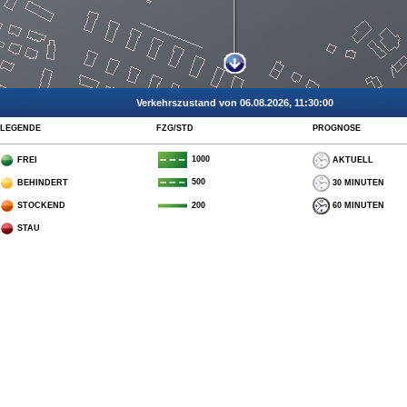
Verkehrszustand von 06.08.2026, 11:30:00
LEGENDE
FZG/STD
PROGNOSE
1000
FREI
AKTUELL
500
BEHINDERT
30 MINUTEN
STOCKEND
60 MINUTEN
200
STAU