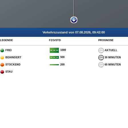
Verkehrszustand von 07.08.2026, 09:42:00
LEGENDE
FZG/STD
PROGNOSE
1000
FREI
AKTUELL
500
BEHINDERT
30 MINUTEN
STOCKEND
60 MINUTEN
200
STAU