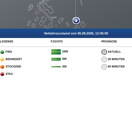
Verkehrszustand von 06.08.2026, 12:45:00
LEGENDE
FZG/STD
PROGNOSE
1000
FREI
AKTUELL
500
BEHINDERT
30 MINUTEN
STOCKEND
60 MINUTEN
200
STAU