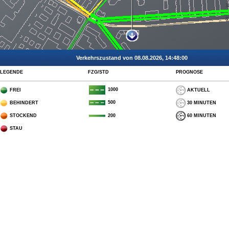
Verkehrszustand von 08.08.2026, 14:48:00
LEGENDE
FZG/STD
PROGNOSE
1000
FREI
AKTUELL
500
BEHINDERT
30 MINUTEN
STOCKEND
60 MINUTEN
200
STAU