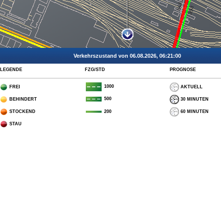
Verkehrszustand von 06.08.2026, 06:21:00
LEGENDE
FZG/STD
PROGNOSE
1000
FREI
AKTUELL
500
BEHINDERT
30 MINUTEN
STOCKEND
60 MINUTEN
200
STAU