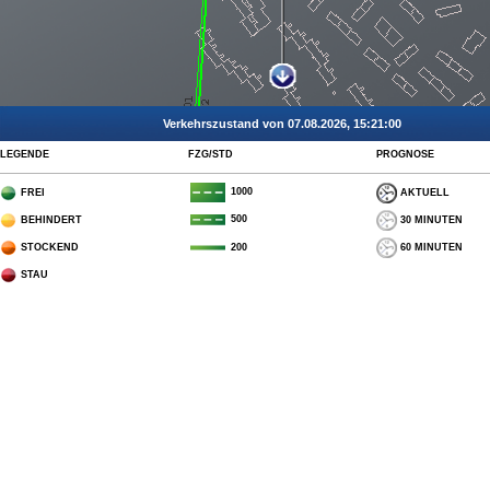
Verkehrszustand von 07.08.2026, 15:21:00
LEGENDE
FZG/STD
PROGNOSE
1000
FREI
AKTUELL
500
BEHINDERT
30 MINUTEN
STOCKEND
60 MINUTEN
200
STAU