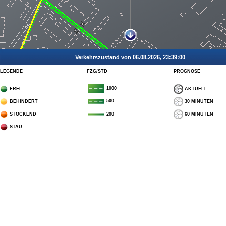
Verkehrszustand von 06.08.2026, 23:39:00
LEGENDE
FZG/STD
PROGNOSE
1000
FREI
AKTUELL
500
BEHINDERT
30 MINUTEN
STOCKEND
60 MINUTEN
200
STAU