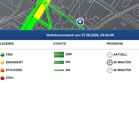
Verkehrszustand von 07.08.2026, 04:54:00
LEGENDE
FZG/STD
PROGNOSE
1000
FREI
AKTUELL
500
BEHINDERT
30 MINUTEN
STOCKEND
60 MINUTEN
200
STAU