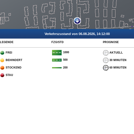
Verkehrszustand von 06.08.2026, 14:12:00
LEGENDE
FZG/STD
PROGNOSE
1000
FREI
AKTUELL
500
BEHINDERT
30 MINUTEN
STOCKEND
60 MINUTEN
200
STAU