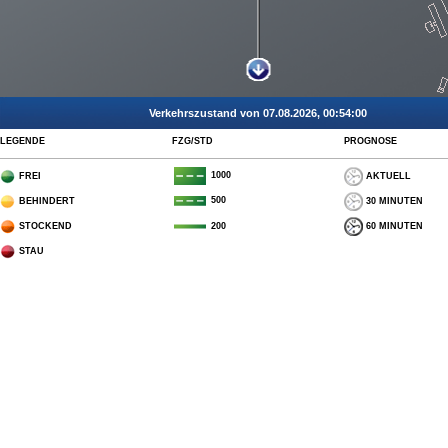
Verkehrszustand von 07.08.2026, 00:54:00
LEGENDE
FZG/STD
PROGNOSE
1000
FREI
AKTUELL
500
BEHINDERT
30 MINUTEN
STOCKEND
60 MINUTEN
200
STAU